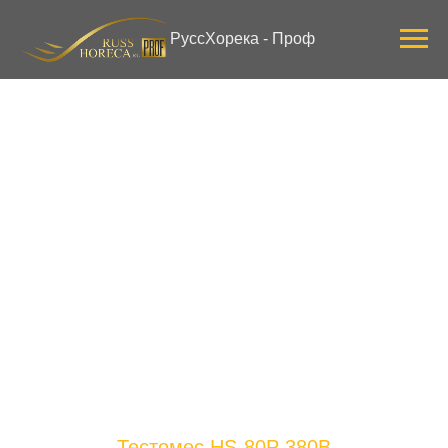
Verification: 3ab0444ddee58309
РуссХорека - Проф
Тестомес HS-80P 380В