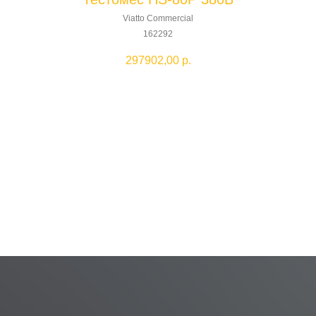
Viatto Commercial
162292
297902,00
р.
Добавить в корзину
HS-80P
Производитель: Viatto Commercial
С этим товаром покупают