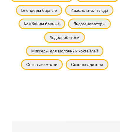
Блендеры барные
Измельчители льда
Комбайны барные
Льдогенераторы
Льдодробители
Миксеры для молочных коктейлей
Соковыжималки
Сокоохладители
Барное оборудование