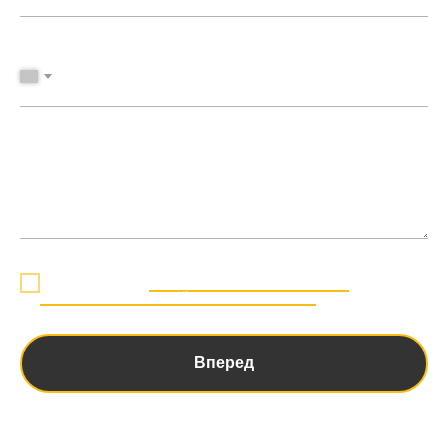
Главная
Каталог
О Компании
Контакты
Политика конфиденциальности
РуссХорека © 2026 Russhoreca
-prof