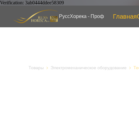
Verification: 3ab0444ddee58309
Главная
РуссХорека - Проф
Товары
Электромеханическое оборудование
Те