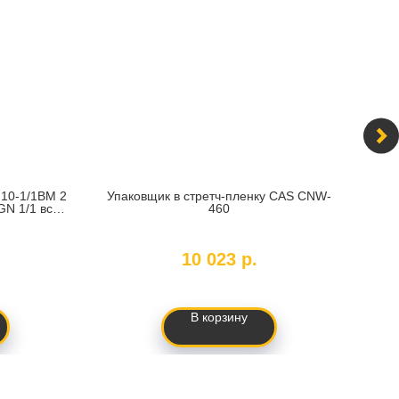
 10-1/1ВМ 2
Упаковщик в стретч-пленку CAS CNW-
Тол
GN 1/1 вся
460
5
SKU:
CNW-460
10 023
р.
В корзину