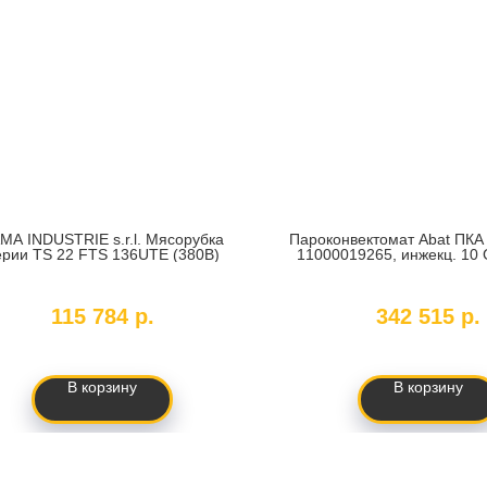
MA INDUSTRIE s.r.l. Мясорубка
Пароконвектомат Abat ПКА
ерии TS 22 FTS 136UTE (380В)
11000019265, инжекц. 10 
нерж. б/гастр
KU:
TS 22 FTS 136UTE (380В)
SKU:
1100001926
115 784
р.
342 515
р.
В корзину
В корзину