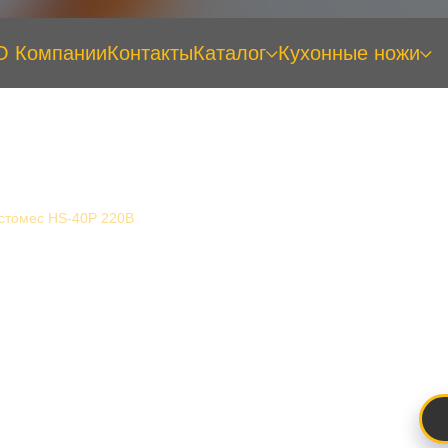
О Компании
Контакты
Каталог
Кухонные ножи
стомес HS-40P 220В