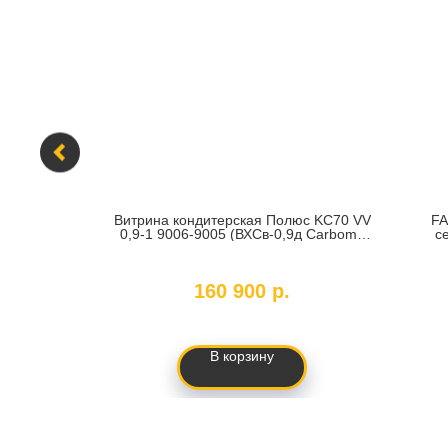
ая
Витрина кондитерская Полюс KC70 VV
FA
ноблочная
0,9-1 9006-9005 (ВХСв-0,9д Carboma
с
Cube Люкс ТЕХНО)
SKU:
57632
S
160 900
р.
В корзину