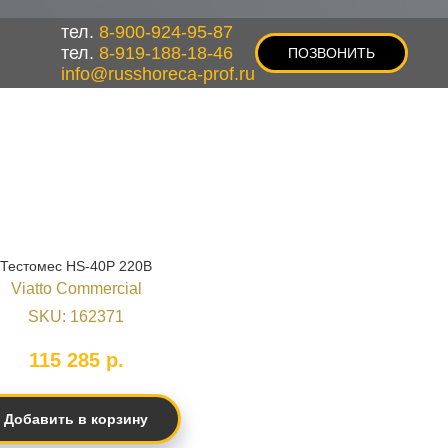
тел.
8-900-924-95-87
тел.
8-919-188-18-46
ПОЗВОНИТЬ
info@russhoreca-prof.ru
Тестомес HS-40P 220В
Viatto Commercial
SKU:
162371
115 285
р.
Добавить в корзину