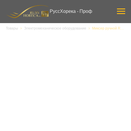
Verification: 3ab0444ddee58309
РуссХорека - Проф
Товары
Электромеханическое оборудование
Миксер ручной Robot Coupe 34310B, CMP 300 Combi