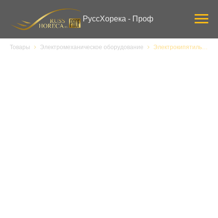
Verification: 3ab0444ddee58309
РуссХорека - Проф
Товары
Электромеханическое оборудование
Электрокипятильник MK-WB30SS