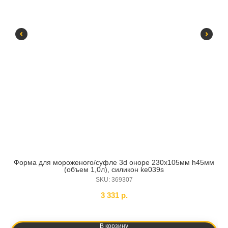
Форма для мороженого/суфле 3d оноре 230х105мм h45мм
К
(объем 1,0л), силикон ke039s
SKU:
369307
3 331
р.
В корзину