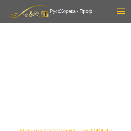
Verification: 3ab0444ddee58309
РуссХорека - Проф
Машина тестомесильная ТММ-40