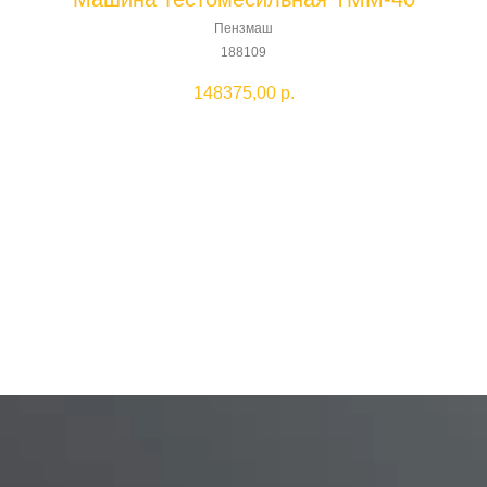
Пензмаш
188109
148375,00
р.
Добавить в корзину
Машина тестомесильная ТММ-40
Производитель: ПЕНЗМАШ, Пенза
С этим товаром покупают