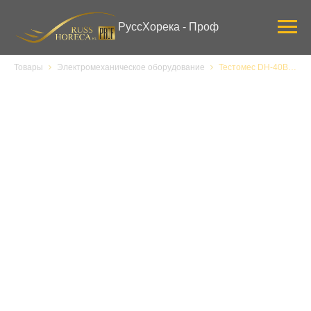
Verification: 3ab0444ddee58309
РуссХорека - Проф
Товары
Электромеханическое оборудование
Тестомес DH-40B (220В)