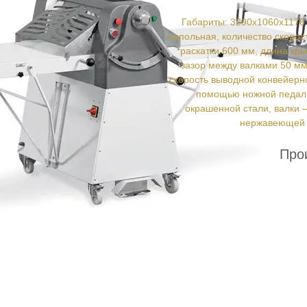
Габариты: 3290x1060x1170 
напольная, количество скорос
раскатки 600 мм, длина кр
зазор между валками 50 мм
скорость выводной конвейерно
помощью ножной педали
окрашенной стали, валки 
нержавеющей с
Про