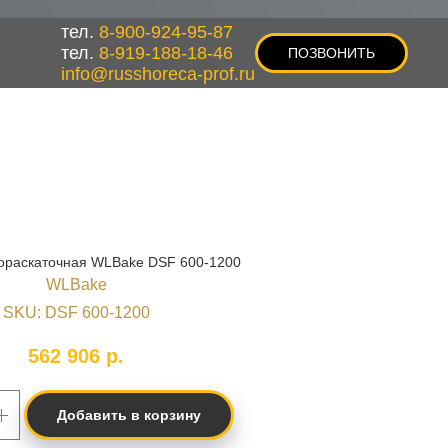
тел.
8-900-924-95-87
тел.
8-919-188-18-46
ПОЗВОНИТЬ
info@russhoreca-prof.ru
ораскаточная WLBake DSF 600-1200
WLBake
SKU:
DSF 600-1200
562 906
р.
Добавить в корзину