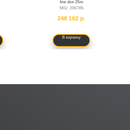
line dox 25m
S
SKU:
206785
248 102
р.
В корзину