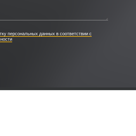
тку персональных данных в соответствии с
ности
г
О Компании
Контакты
ти
РуссХорека © 2026 Russhoreca
-prof