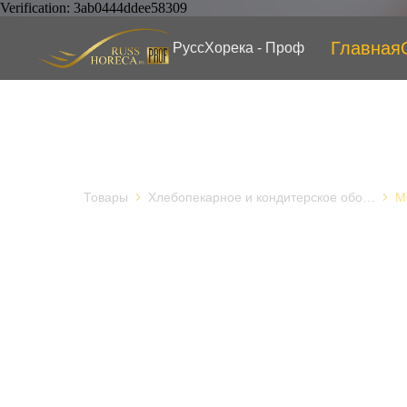
Verification: 3ab0444ddee58309
Главная
РуссХорека - Проф
Товары
Хлебопекарное и кондитерское оборудование