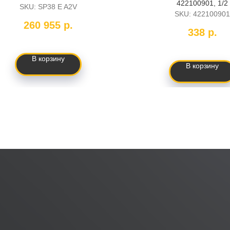
422100901, 1/2
SKU:
SP38 E A2V
SKU:
422100901
260 955
р.
338
р.
В корзину
В корзину