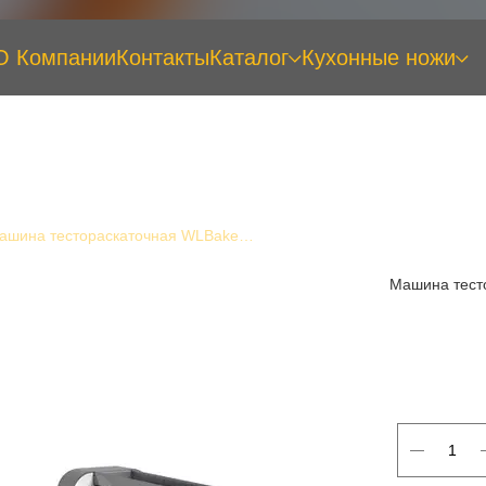
О Компании
Контакты
Каталог
Кухонные ножи
Машина тестораскаточная WLBake DSF 600-1200
Машина тест