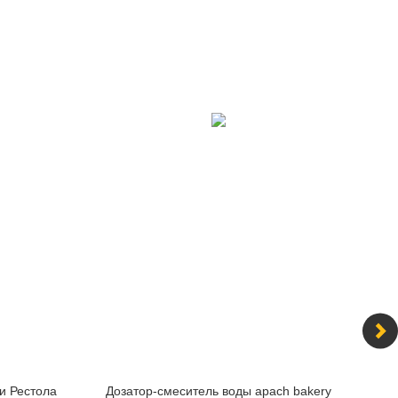
и Рестола
Дозатор-смеситель воды apach bakery
Но