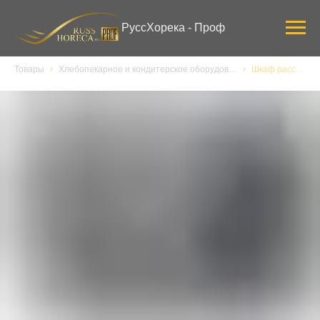
Verification: 3ab0444ddee58309
РуссХорека - Проф
Товары
Хлебопекарное и кондитерское оборудование
Шкаф расстоечный Abat ШРТ-12, электрический