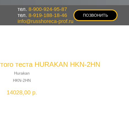
тел.
8-900-924-95-87
тел.
8-919-188-18-46
ПОЗВОНИТЬ
info@russhoreca-prof.ru
утого теста HURAKAN HKN-2HN
Hurakan
HKN-2HN
14028,00
р.
Добавить в корзину
В, дежа 5л, макс.загрузка 2,5кг, 38 об./мин., 17кг.