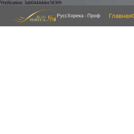
Verification: 3ab0444ddee58309
Главная
РуссХорека - Проф