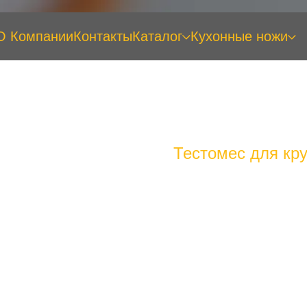
О Компании
Контакты
Каталог
Кухонные ножи
Тестомес для кр
365x230x370мм, 0,55кВт, 220