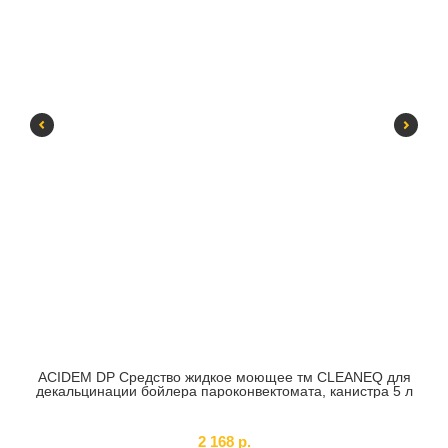
ACIDEM DP Средство жидкое моющее тм CLEANEQ для
декальцинации бойлера пароконвектомата, канистра 5 л
SKU:
CLQ-DP-K6-L5
2 168
р.