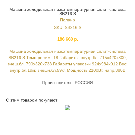
Машина холодильная низкотемпературная сплит-система
SB216 S
Полаир
SKU:
SB216 S
186 660
р.
Машина холодильная низкотемпературная сплит-система
SB216 S Темп.режим -18 Габариты: внутр.бл. 715х420х300,
внеш.бл. 790х320х738 Габариты упаковки 924х984х912 Вес:
внутр.бл.19кг. внешн.бл.59кг. Мощность 2100Вт. напр.380В
Производитель: РОССИЯ
С этим товаром покупают