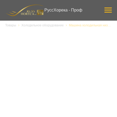
Verification: 3ab0444ddee58309
РуссХорека - Проф
Товары
Холодильное оборудование
Машина холодильная низкотемпературная сплит-система SB216 S