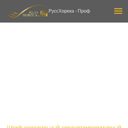
Verification: 3ab0444ddee58309
РуссХорека - Проф
Шкаф холодильный среднетемпературный