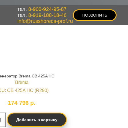
тел.
8-900-924-95-87
тел.
8-919-188-18-46
ПОЗВОНИТЬ
info@russhoreca-prof.ru
енератор Brema CB 425A HC
Brema
KU:
CB 425A HC (R290)
174 796
р.
Добавить в корзину