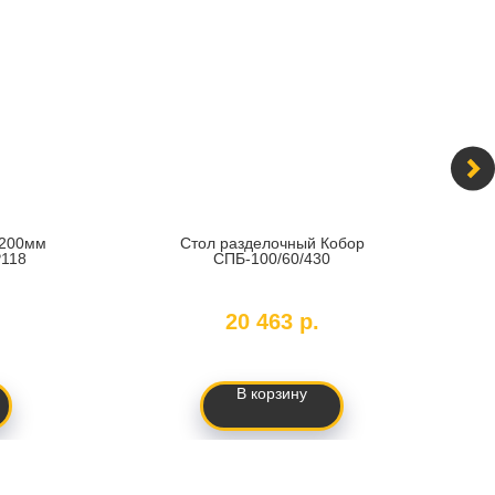
х200мм
Стол разделочный Кобор
В
P118
СПБ-100/60/430
SKU:
2213
20 463
р.
В корзину