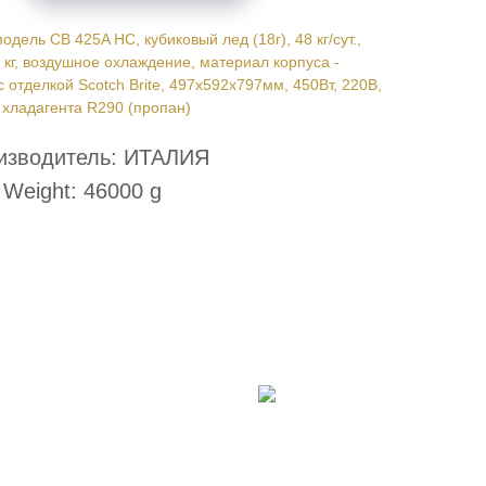
дель CB 425A HC, кубиковый лед (18г), 48 кг/сут.,
 кг, воздушное охлаждение, материал корпуса -
 отделкой Scotch Brite, 497x592x797мм, 450Вт, 220В,
 хладагента R290 (пропан)
изводитель: ИТАЛИЯ
Weight: 46000 g