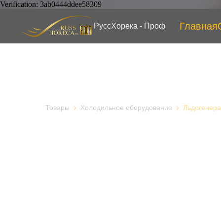
Verification: 3ab0444ddee58309
Главная
РуссХорека - Проф
Товары
Холодильное оборудование
Льдогенера