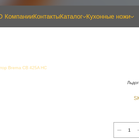
О Компании
Контакты
Каталог
Кухонные ножи
тор Brema CB 425A HC
Льдог
S