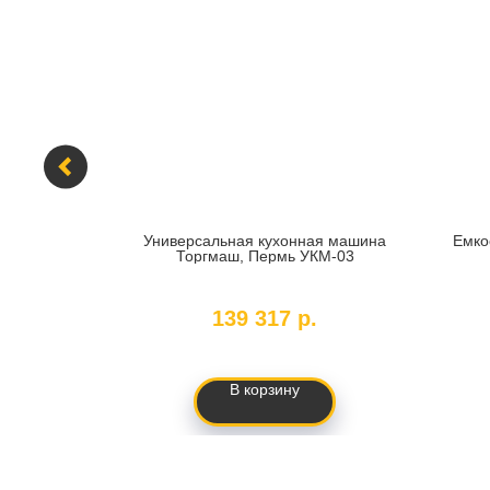
M89
Универсальная кухонная машина
Емко
Торгмаш, Пермь УКМ-03
SKU:
65055
139 317
р.
В корзину