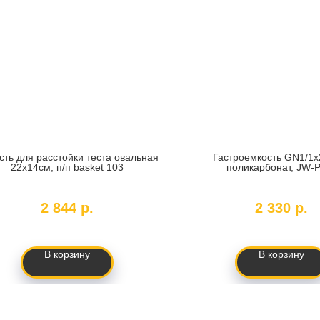
сть для расстойки теста овальная
Гастроемкость GN1/1
22х14см, п/п basket 103
поликарбонат, JW-
SKU:
360245
SKU:
159679
2 844
р.
2 330
р.
В корзину
В корзину