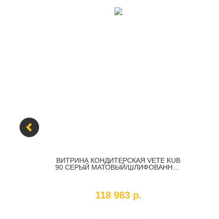
ль воды
ВИТРИНА КОНДИТЕРСКАЯ VETE KUB
VA 12
90 СЕРЫЙ МАТОВЫЙ/ШЛИФОВАННАЯ
НЕРЖАВЕЙКА
SKU:
214016
118 983
р.