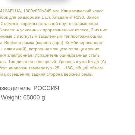
-416AELUA, 1300х650х845 мм. Климатический класс
ебок для разморозки 1 шт. Хладагент R290. Замок
 Съёмные корзины (стальной прут с полимерным
колеса: 4 усиленных прорезиненных колеса, 2 из них
движные с изогнутым закаленным теплоотражающим
 м. Верхняя рамка (корона ларя). Комбинированная
 + алюминий), встроенная защита от защемления
ия электронная. Испаритель оцинкованная сталь.
ль. Тип дисплея сенсорный. Уровень шума 55 дБ (А).
/сут, диапазон температур -25…-18C, общий объем
тема освещения: задняя сторона верхней рамы.
изводитель: РОССИЯ
Weight: 65000 g