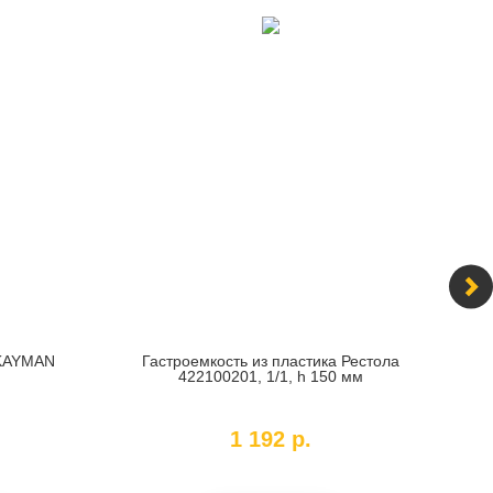
KAYMAN
Гастроемкость из пластика Рестола
422100201, 1/1, h 150 мм
SKU:
422100201
1 192
р.