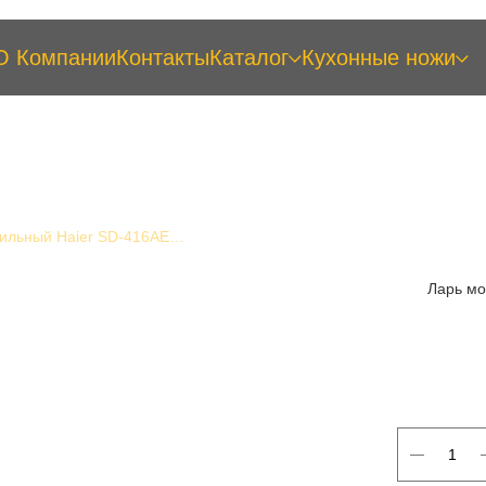
О Компании
Контакты
Каталог
Кухонные ножи
Ларь морозильный Haier SD-416AELUA
Ларь мо