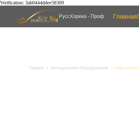
Verification: 3ab0444ddee58309
Главная
РуссХорека - Проф
Товары
Холодильное оборудование