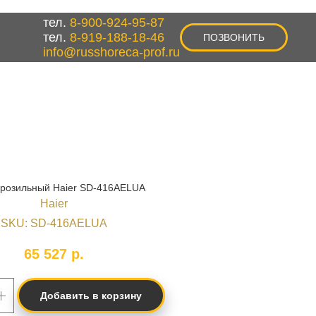
тел.
8-900-924-95-87
тел.
8-919-188-18-46
ПОЗВОНИТЬ
info@russhoreca-prof.ru
розильный Haier SD-416AELUA
Haier
SKU:
SD-416AELUA
65 527
р.
Добавить в корзину