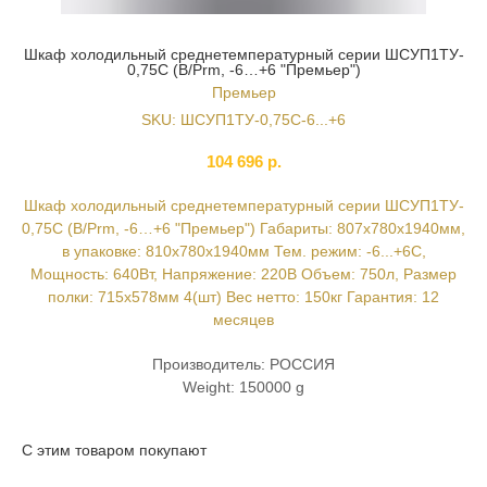
Шкаф холодильный среднетемпературный серии ШСУП1ТУ-
0,75С (B/Prm, -6…+6 "Премьер")
Премьер
SKU:
ШСУП1ТУ-0,75С-6...+6
104 696
р.
Шкаф холодильный среднетемпературный серии ШСУП1ТУ-
0,75С (B/Prm, -6…+6 "Премьер") Габариты: 807х780х1940мм,
в упаковке: 810х780х1940мм Тем. режим: -6...+6С,
Мощность: 640Вт, Напряжение: 220В Объем: 750л, Размер
полки: 715х578мм 4(шт) Вес нетто: 150кг Гарантия: 12
месяцев
Производитель: РОССИЯ
Weight: 150000 g
С этим товаром покупают