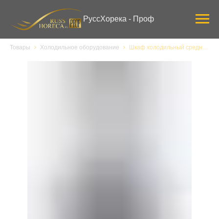
Verification: 3ab0444ddee58309
РуссХорека - Проф
Товары
Холодильное оборудование
Шкаф холодильный среднетемпературный серии ШСУП1ТУ- 0,75С (B/Prm, -6…+6 "Премьер")