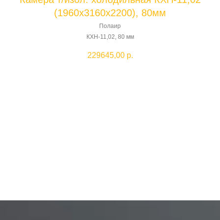
(1960х3160х2200), 80мм
Полаир
КХН-11,02, 80 мм
229645,00
р.
Добавить в корзину
Камера т/изол. холодильная КХН-11,02 (1960х3160х2200).
Теплоизоляция стен, потолка-пенополиуретан толщиной 80 мм
Производитель: РОССИЯ
С этим товаром покупают