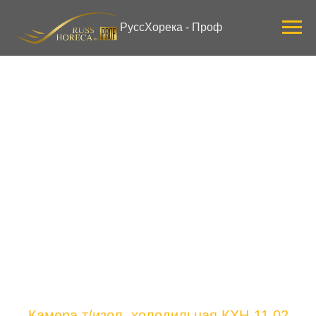
Verification: 3ab0444ddee58309
РуссХорека - Проф
Камера т/изол. холодильная КХН-11,02