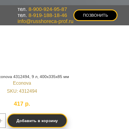
тел.
8-900-924-95-87
тел.
8-919-188-18-46
ПОЗВОНИТЬ
info@russhoreca-prof.ru
onova 4312494, 9 л, 400х335х85 мм
Econova
SKU:
4312494
417
р.
Добавить в корзину