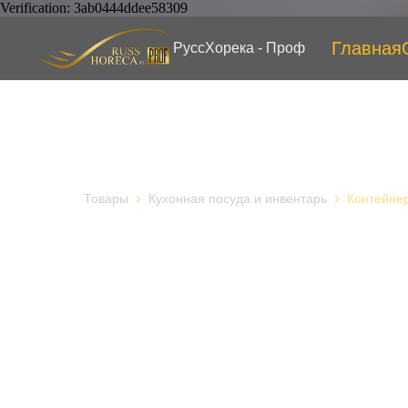
Verification: 3ab0444ddee58309
Главная
РуссХорека - Проф
Товары
Кухонная посуда и инвентарь