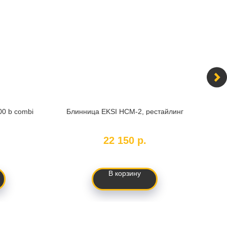
00 b combi
Блинница EKSI HCM-2, рестайлинг
Штан
в
SKU:
HCM-2 рст
22 150
р.
В корзину