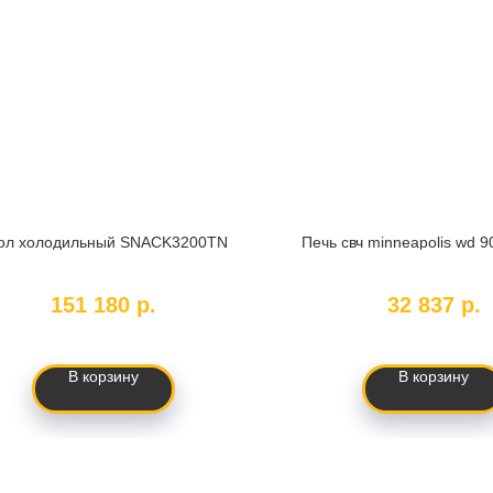
ол холодильный SNACK3200TN
Печь свч minneapolis wd 9
SKU:
166298
SKU:
127147
151 180
р.
32 837
р.
В корзину
В корзину