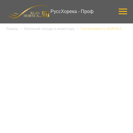
Verification: 3ab0444ddee58309
РуссХорека - Проф
Товары
Кухонная посуда и инвентарь
Гастроемкость HURAKAN GN 1/6-65