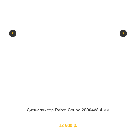
Диск-слайсер Robot Coupe 28004W, 4 мм
Ло
SKU:
28004W
12 688
р.