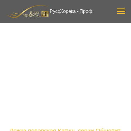
Verification: 3ab0444ddee58309
РуссХорека - Проф
Ложка поварская Катунь серии Общепит,