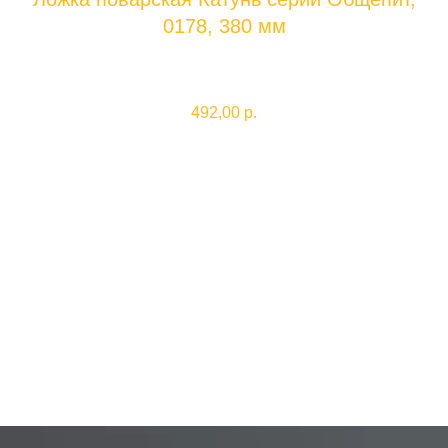
0178, 380 мм
Катунь
0178
492,00
р.
Добавить в корзину
Материал нержавеющая сталь, длина ручки 380 мм, габариты рабочей
части 125х85 мм.
Производитель: КИТАЙ
Weight: 200 g
С этим товаром покупают