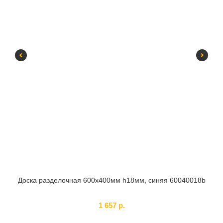
Доска разделочная 600х400мм h18мм, синяя 60040018b
Щи
SKU:
360001
1 657
р.