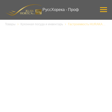
Verification: 3ab0444ddee58309
РуссХорека - Проф
Товары
Кухонная посуда и инвентарь
Гастроемкость HURAKAN GN 1/1-200