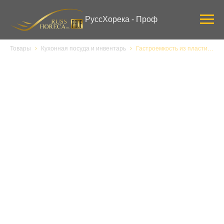
Verification: 3ab0444ddee58309
РуссХорека - Проф
Товары
Кухонная посуда и инвентарь
Гастроемкость из пластика Рестола 422109116, 1/2, h 40 мм, белая