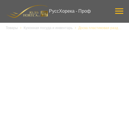
Verification: 3ab0444ddee58309
РуссХорека - Проф
Товары
Кухонная посуда и инвентарь
Доска пластиковая разделочная 600х400х18 белая