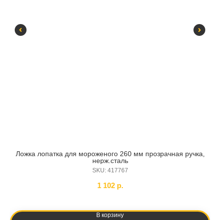
Ложка лопатка для мороженого 260 мм прозрачная ручка,
Ко
нерж.сталь
SKU:
417767
1 102
р.
В корзину