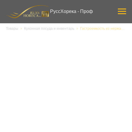
Verification: 3ab0444ddee58309
РуссХорека - Проф
Товары
Кухонная посуда и инвентарь
Гастроемкость из нержавеющей стали EKSI E811-20U, 1/1 h20 мм