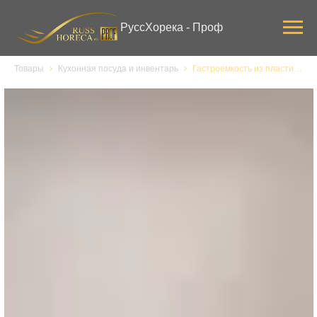
Verification: 3ab0444ddee58309
РуссХорека - Проф
Товары
Кухонная посуда и инвентарь
Гастроемкость из пластика Рестола 422102501, 1/9, h 100 мм