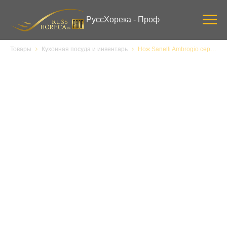
Verification: 3ab0444ddee58309
РуссХорека - Проф
Товары
Кухонная посуда и инвентарь
Нож Sanelli Ambrogio серии Supra Colore, SD07012Y, обвалочный узкий 120 мм, желтый