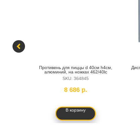
ада 3,6л,
Противень для пиццы d 40см h4см,
Дис
мм ) mc101
алюминий, на ножках 462/40lc
SKU:
364845
8 686
р.
В корзину