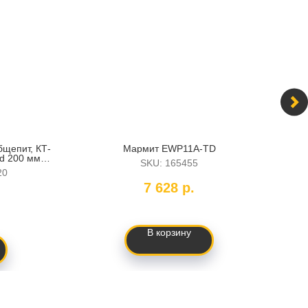
бщепит, КТ-
Мармит EWP11A-TD
Сков
d 200 мм h
SKU:
165455
20
7 628
р.
В корзину