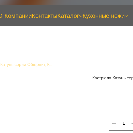
О Компании
Контакты
Каталог
Кухонные ножи
Кастрюля Катунь серии Общепит, КТ-ОБ-11, с/крышкой ТРС 11 л
Кастрюля Катунь се