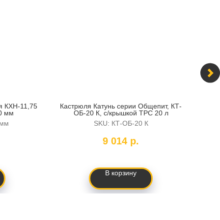
я КХН-11,75
Кастрюля Катунь серии Общепит, КТ-
Гр
0 мм
ОБ-20 К, с/крышкой ТРС 20 л
0мм
SKU:
КТ-ОБ-20 К
9 014
р.
В корзину