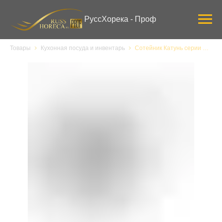
Verification: 3ab0444ddee58309
РуссХорека - Проф
Товары
Кухонная посуда и инвентарь
Сотейник Катунь серии Общепит, КТ-ОБ-КК-22, с/крышкой и двумя ручками ТРС 4,8 л, d 220 мм h 135 мм