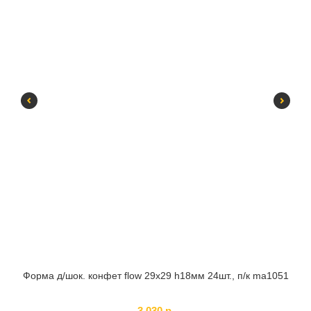
Форма д/шок. конфет flow 29x29 h18мм 24шт., п/к ma1051
SKU:
385829
3 030
р.