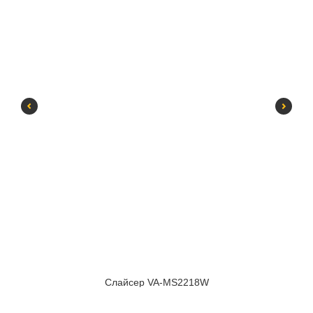
Слайсер VA-MS2218W
SKU:
181733