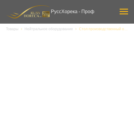
Verification: 3ab0444ddee58309
РуссХорека - Проф
Товары
Нейтральное оборудование
Стол производственный открытый Eksi СПБП 1200/600-с