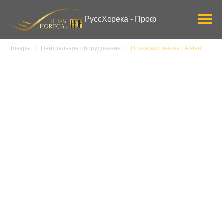
Verification: 3ab0444ddee58309
РуссХорека - Проф
Товары
Нейтральное оборудование
Полка настенная GPsteel ПКНД 6/300/300/300, 66126, для досок