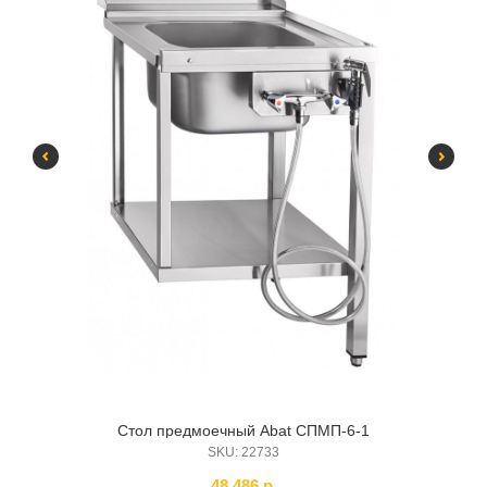
Стол предмоечный Abat СПМП-6-1
К
SKU:
22733
48 486
р.