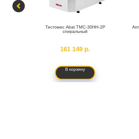
09 S
Тестомес Abat ТМС-30НН-2Р
Ап
спиральный
SKU:
71576
161 149
р.
В корзину