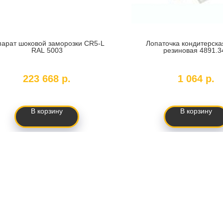
парат шоковой заморозки CR5-L
Лопаточка кондитерска
RAL 5003
резиновая 4891.3
SKU:
CR5-L RAL 5003
SKU:
361993
223 668
р.
1 064
р.
В корзину
В корзину