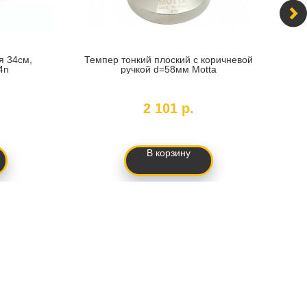
я 34см,
Темпер тонкий плоский с коричневой
Кон
4n
ручкой d=58мм Motta
SKU:
170218
2 101
р.
В корзину