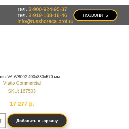
тел.
8-900-924-95-87
тел.
8-919-188-18-46
ПОЗВОНИТЬ
info@russhoreca-prof.ru
ник VA-WB002 400x330x570 мм
Viatto Commercial
SKU:
167503
17 277
р.
Добавить в корзину