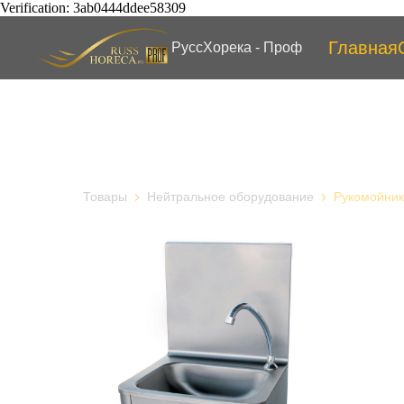
Verification: 3ab0444ddee58309
Главная
РуссХорека - Проф
Товары
Нейтральное оборудование