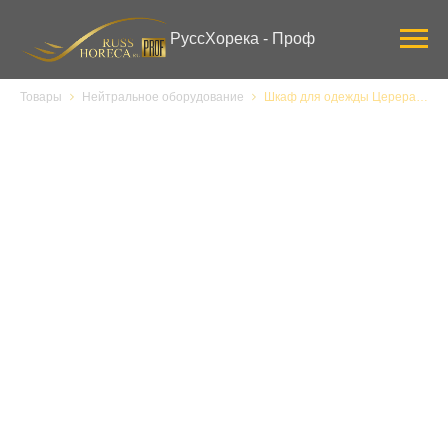
Verification: 3ab0444ddee58309
РуссХорека - Проф
Товары
Нейтральное оборудование
Шкаф для одежды Церера ШР11 L300