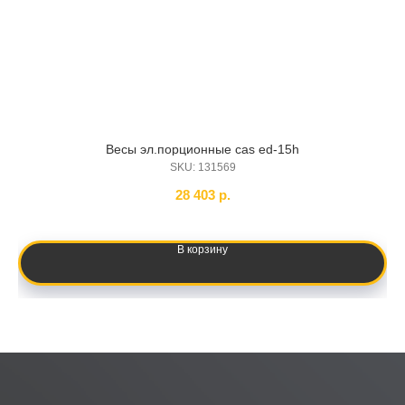
Весы эл.порционные cas ed-15h
Ск
SKU:
131569
28 403
р.
В корзину