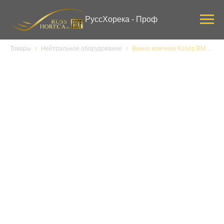
Verification: 3ab0444ddee58309
РуссХорека - Проф
Товары
Нейтральное оборудование
Ванна моечная Кобор ВМСБ/1-70/70