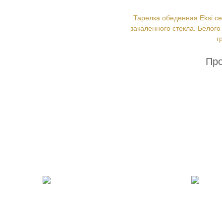
Тарелка обеденная Eksi с
закаленного стекла. Белог
г
Про