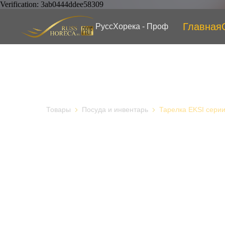
Verification: 3ab0444ddee58309
Главная
РуссХорека - Проф
Товары
Посуда и инвентарь