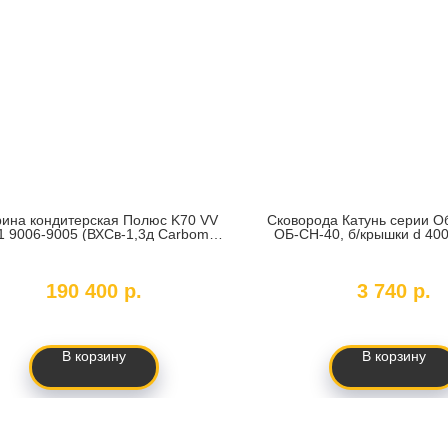
рина кондитерская Полюс K70 VV
Сковорода Катунь серии О
-1 9006-9005 (ВХСв-1,3д Carboma
ОБ-СН-40, б/крышки d 40
Люкс ТЕХНО)
SKU:
61310
SKU:
КТ-ОБ-СН-4
190 400
р.
3 740
р.
В корзину
В корзину