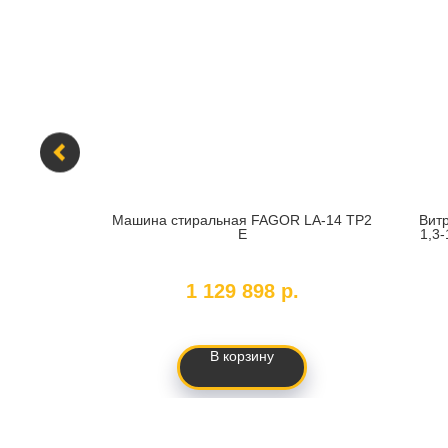
acb150.65b
Машина стиральная FAGOR LA-14 TP2
Вит
E
1,3
SKU:
LA-14 TP2 E
1 129 898
р.
В корзину