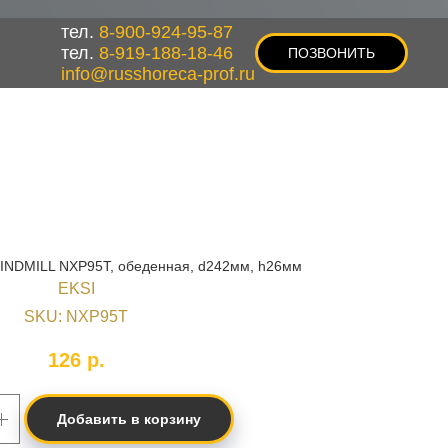
тел.
8-900-924-95-87
тел.
8-919-188-18-46
ПОЗВОНИТЬ
info@russhoreca-prof.ru
WINDMILL NXP95T, обеденная, d242мм, h26мм
EKSI
SKU:
NXP95T
126
р.
Добавить в корзину