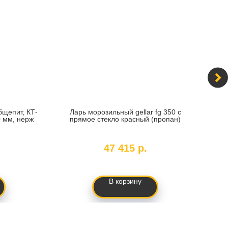
бщепит, КТ-
Ларь морозильный gellar fg 350 с
Ванн
0 мм, нерж
прямое стекло красный (пропан)
0
SKU:
389347
47 415
р.
В корзину