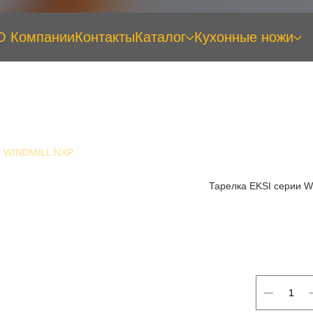
О Компании
Контакты
Каталог
Кухонные ножи
Тарелка EKSI серии WINDMILL NXP95T, обеденная, d242мм, h26мм
Тарелка EKSI серии 