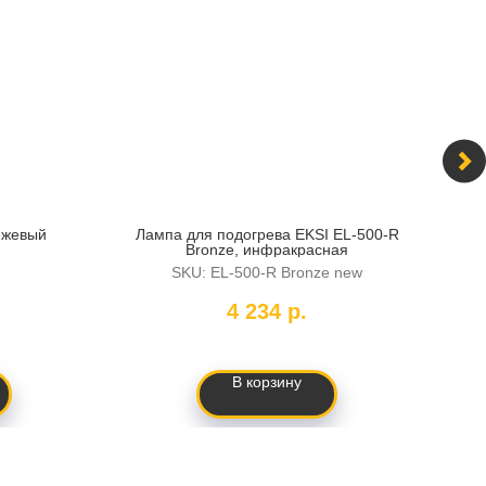
ежевый
Лампа для подогрева EKSI EL-500-R
Стол
Bronze, инфракрасная
SKU:
EL-500-R Bronze new
4 234
р.
В корзину