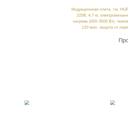
Индукционная плита. т.м. HU
220В, 4,7 кг, электромеха
нагрева (500-3500 Вт), тем
120 мин, защита от пер
Про