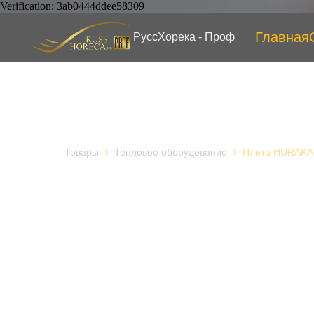
Verification: 3ab0444ddee58309
Главная
РуссХорека - Проф
Товары
Тепловое оборудование