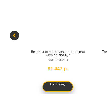
isbell
Витрина холодильная настольная
Те
мм, черный
kayman вба-0,7
SKU:
396213
91 447
р.
В корзину