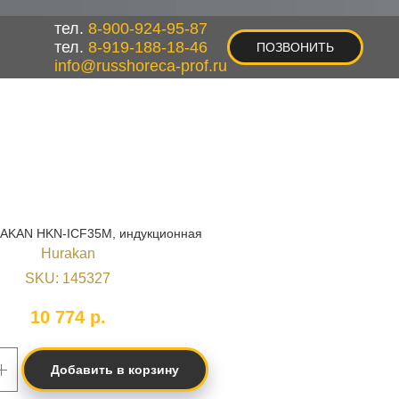
тел.
8-900-924-95-87
тел.
8-919-188-18-46
ПОЗВОНИТЬ
info@russhoreca-prof.ru
AKAN HKN-ICF35M, индукционная
Hurakan
SKU:
145327
10 774
р.
Добавить в корзину