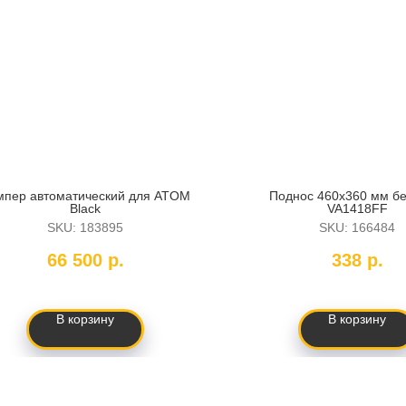
мпер автоматический для ATOM
Поднос 460х360 мм б
Black
VA1418FF
SKU:
183895
SKU:
166484
66 500
р.
338
р.
В корзину
В корзину