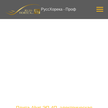
Verification: 3ab0444ddee58309
РуссХорека - Проф
Плита Abat ЭП-4П, электрическая