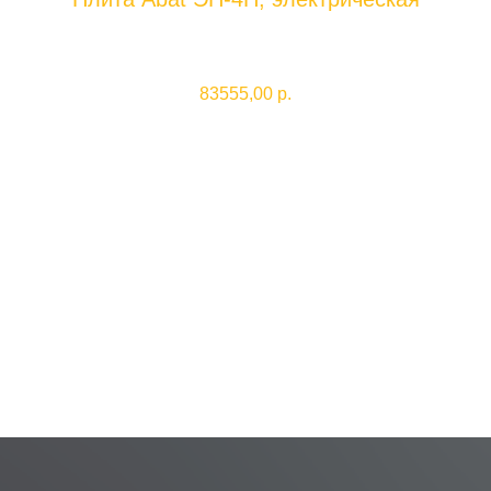
Abat
71000000301
83555,00
р.
Добавить в корзину
Габариты: 1050х850х860мм, 12000Вт, 380В, +480 С, 4 конфорки,
подставка из окрашенного металла.
Производитель: РОССИЯ
Weight: 120000 g
С этим товаром покупают