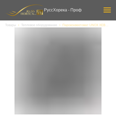
Verification: 3ab0444ddee58309
РуссХорека - Проф
Товары
Тепловое оборудование
Пароконвектомат UNOX XEBC-06EU-E1RM-MP, электрический, с универсальными направляющими