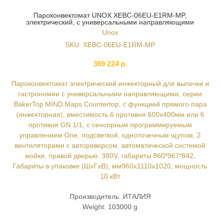
Пароконвектомат UNOX XEBC-06EU-E1RM-MP,
электрический, с универсальными направляющими
Unox
SKU:
XEBC-06EU-E1RM-MP
369 224
р.
Пароконвектомат электрический инжекторный для выпечки и
гастрономии с универсальными направляющими, серии
BakerTop MIND.Maps Countertop, с функцией прямого пара
(инжекторная), вместимость 6 противня 600х400мм или 6
противня GN 1/1, с сенсорным программируемым
управлением One, подсветкой, одноточечным щупом, 2
вентиляторами с автореверсом, автоматической системой
мойки, правой дверью. 380V, габариты 860*967*842,
Габариты в упаковке (ШxГxВ), мм960x1110x1020, мощность
10 кВт
Производитель: ИТАЛИЯ
Weight: 103000 g