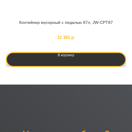
Контейнер мусорный с педалью 87л, JW-CPT87
SKU:
159730
12 361
р.
В корзину