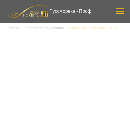
Verification: 3ab0444ddee58309
РуссХорека - Проф
Товары
Тепловое оборудование
Лампа для подогрева EKSI EL-775-R Black, инфракрасная