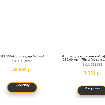
HBB255-CE Блендер барный
Форма для мороженого/суф
250х84мм h75мм (объем 1л
SKU:
164897
ke022s
SKU:
369295
40 532
р.
3 331
р.
В корзину
В корзину