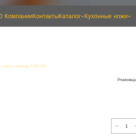
О Компании
Контакты
Каталог
Кухонные ножи
Упаковщик в стретч-пленку CAS CNW-520
Упаковщи