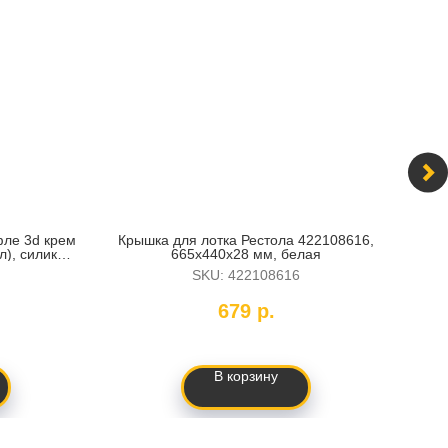
ле 3d крем
Крышка для лотка Рестола 422108616,
Ср
), силикон
665х440х28 мм, белая
SKU:
422108616
679
р.
В корзину