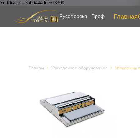
Verification: 3ab0444ddee58309
Главная
РуссХорека - Проф
Товары
Упаковочное оборудование