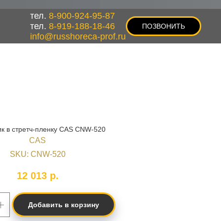
тел.
8-900-924-95-87
тел.
8-919-188-18-46
ПОЗВОНИТЬ
info@russhoreca-prof.ru
к в стретч-пленку CAS CNW-520
CAS
SKU:
CNW-520
12 013
р.
Добавить в корзину